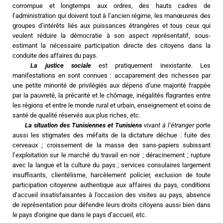
corrompue et longtemps aux ordres, des hauts cadres de 
l’administration qui doivent tout à l’ancien régime, les manœuvres des 
groupes d’intérêts liés aux puissances étrangères et tous ceux qui 
veulent réduire la démocratie à son aspect représentatif, sous-
estimant la nécessaire participation directe des citoyens dans la 
conduite des affaires du pays.
La justice sociale
 est pratiquement inexistante. Les 
manifestations en sont connues : accaparement des richesses par 
une petite minorité de privilégiés aux dépens d’une majorité frappée 
par la pauvreté, la précarité et le chômage, inégalités flagrantes entre 
les régions et entre le monde rural et urbain, enseignement et soins de 
santé de qualité réservés aux plus riches, etc.
La
situation des Tunisiennes et Tunisiens 
vivant à l’étranger
 porte 
aussi les stigmates des méfaits de la dictature déchue : fuite des 
cerveaux ; croissement de la masse des sans-papiers subissant 
l’exploitation sur le marché du travail en noir ; déracinement ; rupture 
avec la langue et la culture du pays ; services consulaires largement 
insuffisants, clientélisme, harcèlement policier, exclusion de toute 
participation citoyenne authentique aux affaires du pays, conditions 
d’accueil insatisfaisantes à l’occasion des visites au pays, absence 
de représentation pour défendre leurs droits citoyens aussi bien dans 
le pays d’origine que dans le pays d’accueil, etc.