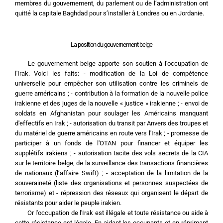
membres du gouvernement, du parlement ou de l’administration ont 
quitté la capitale Baghdad pour s’installer à Londres ou en Jordanie.
La position du gouvernement belge
	Le gouvernement belge apporte son soutien à l'occupation de 
l'Irak. Voici les faits: - modification de la Loi de compétence 
universelle pour empêcher son utilisation contre les criminels de 
guerre américains ; - contribution à la formation de la nouvelle police 
irakienne et des juges de la nouvelle « justice » irakienne ; - envoi de 
soldats en Afghanistan pour soulager les Américains manquant 
d'effectifs en Irak ; - autorisation du transit par Anvers des troupes et 
du matériel de guerre américains en route vers l'Irak ; - promesse de 
participer à un fonds de l'OTAN pour financer et équiper les 
supplétifs irakiens ; - autorisation tacite des vols secrets de la CIA 
sur le territoire belge, de la surveillance des transactions financières 
de nationaux (l’affaire Swift) ; - acceptation de la limitation de la 
souveraineté (liste des organisations et personnes suspectées de 
terrorisme) et - répression des réseaux qui organisent le départ de 
résistants pour aider le peuple irakien.
	Or l'occupation de l'Irak est illégale et toute résistance ou aide à 
cette résistance est légale. En aidant les occupants et en réprimant 