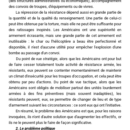
(des structures administratives ou économiques), accompagnement 
des convois de troupes, d'équipements ou de vivres.
	La répression de la résistance dépend aussi en grande partie de 
la quantité et de la qualité du renseignement. Une partie de celui-ci 
peut être obtenue par la torture, mais elle ne peut être suffisante pour 
des ratissages inopinés. Les Américains ont une supériorité en 
armement écrasante, mais une grande partie de cet armement est 
inutilisable : le char ou l'hélicoptère a beau être perfectionné et 
disponible, il n'est d'aucune utilité pour empêcher l'explosion d'une 
bombe au passage d'un convoi.
 	Du point de vue 
stratégie
, alors que les Américains ont pour but 
de faire cesser totalement toute activité de résistance armée, les 
résistants, eux peuvent se contenter momentanément de maintenir 
un climat d'insécurité pour les troupes d'occupation, et cela peut être 
obtenu par peu d'actions. Du point de vue 
tactique
, alors que les 
Américains sont obligés de mobiliser partout des unités lourdement 
armées à des fins préventives (mais souvent inadaptées), les 
résistants peuvent, eux, se permettre de changer de lieu et de type 
d'armement suivant les circonstances : ce sont eux qui ont l'initiative.
	En résumé, le problème des Américains est que, pour les raisons 
invoquées, ils n'ont d'autre solution que d'augmenter les effectifs, or 
ils ne le peuvent plus le faire de façon significative.
2. Le problème politique 