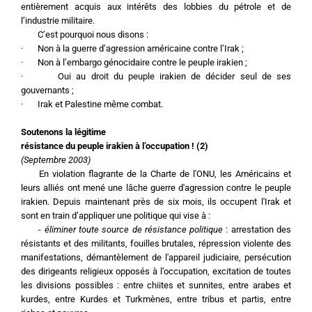
entièrement acquis aux intérêts des lobbies du pétrole et de 
l’industrie militaire.
	C’est pourquoi nous disons :
·	Non à la guerre d’agression américaine contre l’Irak ;
·	Non à l’embargo génocidaire contre le peuple irakien ;
·       Oui au droit du peuple irakien de décider seul de ses 
gouvernants ;
·       Irak et Palestine même combat.
Soutenons la légitime 
résistance du peuple irakien à l’occupation ! (2)
(Septembre 2003)
	En violation flagrante de la Charte de l'ONU, les Américains et 
leurs alliés ont mené une lâche guerre d'agression contre le peuple 
irakien. Depuis maintenant près de six mois, ils occupent l'Irak et 
sont en train d’appliquer une politique qui vise à :
	- 
éliminer toute source de résistance politique 
: arrestation des 
résistants et des militants, fouilles brutales, répression violente des 
manifestations, démantèlement de l'appareil judiciaire, persécution 
des dirigeants religieux opposés à l’occupation, excitation de toutes 
les divisions possibles : entre chiites et sunnites, entre arabes et 
kurdes, entre Kurdes et Turkmènes, entre tribus et partis, entre 