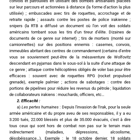
convois et patrouilles en utilisant des bombes artisanales placées 
sur leur parcours et actionnées à distance (la forme d’action la plus 
utilisée) ; embuscades avec tirs de roquettes, accrochage et de 
retraite rapide ; assauts contre les postes de police irakienne ; 
snipers (la RTB a diffusé un document où l’on voit des soldats 
américains tombant sous les tirs d’un tireur d’élite. Dizaines de 
documents de ce genre sur internet) ; tirs de mortiers (monté sur 
camionnettes) sur des positions ennemis : casernes, convois, 
immeubles abritant des centres de commandement (certains d’entre 
vous se souviennent peut-être de la mésaventure de Wolfovitz 
descendant en pyjamas dans le sous-sol à la suite d’une attaque de 
ce genre ; attaque contre hélicoptères obligés de voler bas pour être 
efficaces : souvent avec de roquettes RPG (rocket propulsed 
grenade), exemple palmier ; actions de sabotages : contre des 
portions de pipelines pour réduire les revenus du pétrole ; liquidation 
de collaborateurs irakiens : mouchards, officiers, etc…
2. Efficacité :
	a) 
Les pertes humaines
 : Depuis l'invasion de l'Irak, pour la seule 
armée américaine et du propre aveu de ses responsables, il y a eu 
3.200 tués, 22.000 blessés et plus de 35.000 évacués, c'est à dire 
tous ceux qui sont hors de combat non pas sur le terrain mais 
indirectement (maladies, dépressions, alcoolisme, 
désobéissance...). Exemple : le 18 octobre dernier, 18 soldats 