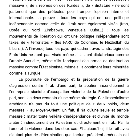
massive », de « répression des Kurdes », de « dictature » ne sont 
justement que des prétextes pour tromper l’opinion interne et 
internationale. La preuve : tous les pays qui ont une politique 
indépendante comme celle de l’Irak sont également visés (Iran, 
Corée du Nord, Zimbabwe, Venezuela, Cuba…) ; tous les 
mouvements de libération qui ont une politique indépendante sont 
taxés de « terroristes » (les FARC de Colombie, le Hezbollah du 
Liban…). A l’inverse, tous les pays qui cadrent avec la stratégie des 
Etats-Unis ne sont pas visés même s’ils sont dictatoriaux comme 
l’Arabie Saoudite, même s’ils fabriquent des armes de destruction 
massive comme l’Etat sioniste, même s’ils oppriment leurs minorités 
comme la Turquie.
	La poursuite de l’embargo et la préparation de la guerre 
d’agression contre l’Irak d’une part, le soutien inconditionnel à 
l’entreprise sioniste d’occupation violente de la Palestine d’autre 
part, sont les deux versants d’une même stratégie. Car l'impérialisme 
américain n'a pas du tout une politique de « deux poids, deux 
mesures » au Moyen-Orient. En fait, il n'a qu'une seule et terrible 
mesure : mater toute velléité d'indépendance et d’unité du monde 
arabe : indirectement en Palestine et directement en Irak. Par la 
force et la violence dans les deux cas. Et aujourd’hui, il le fait avec 
d’autant plus de détermination que l’actuel président américain est 