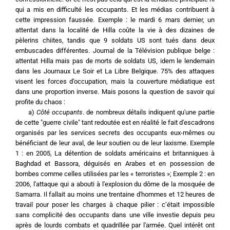
qui a mis en difficulté les occupants. Et les médias contribuent à 
cette impression faussée. Exemple : le mardi 6 mars dernier, un 
attentat dans la localité de Hilla coûte la vie à des dizaines de 
pèlerins chiites, tandis que 9 soldats US sont tués dans deux 
embuscades différentes. Journal de la Télévision publique belge : 
attentat Hilla mais pas de morts de soldats US, idem le lendemain 
dans les Journaux Le Soir et La Libre Belgique. 75% des attaques 
visent les forces d’occupation, mais la couverture médiatique est 
dans une proportion inverse. Mais posons la question de savoir qui 
profite du chaos :
	a) 
Côté occupants
. de nombreux détails indiquent qu'une partie 
de cette "guerre civile" tant redoutée est en réalité le fait d'escadrons 
organisés par les services secrets des occupants eux-mêmes ou 
bénéficiant de leur aval, de leur soutien ou de leur laxisme. Exemple 
1 : en 2005, La détention de soldats américains et britanniques à 
Baghdad et Bassora, déguisés en Arabes et en possession de 
bombes comme celles utilisées par les « terroristes »; Exemple 2 : en 
2006, l'attaque qui a abouti à l'explosion du dôme de la mosquée de 
Samarra. Il fallait au moins une trentaine d'hommes et 12 heures de 
travail pour poser les charges à chaque pilier : c’était impossible 
sans complicité des occupants dans une ville investie depuis peu 
après de lourds combats et quadrillée par l'armée. Quel intérêt ont 