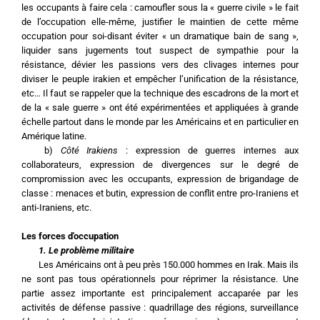
les occupants à faire cela : camoufler sous la « guerre civile » le fait 
de l’occupation elle-même, justifier le maintien de cette même 
occupation pour soi-disant éviter « un dramatique bain de sang », 
liquider sans jugements tout suspect de sympathie pour la 
résistance, dévier les passions vers des clivages internes pour 
diviser le peuple irakien et empêcher l’unification de la résistance, 
etc… Il faut se rappeler que la technique des escadrons de la mort et 
de la « sale guerre » ont été expérimentées et appliquées à grande 
échelle partout dans le monde par les Américains et en particulier en 
Amérique latine.
	b) 
Côté Irakiens
 : expression de guerres internes aux 
collaborateurs, expression de divergences sur le degré de 
compromission avec les occupants, expression de brigandage de 
classe : menaces et butin, expression de conflit entre pro-Iraniens et 
anti-Iraniens, etc.
Les forces d'occupation
1. Le problème militaire
	Les Américains ont à peu près 150.000 hommes en Irak. Mais ils 
ne sont pas tous opérationnels pour réprimer la résistance. Une 
partie assez importante est principalement accaparée par les 
activités de défense passive : quadrillage des régions, surveillance 