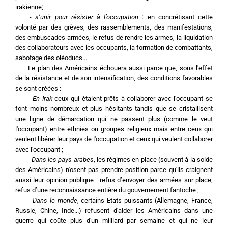
irakienne;
	- 
s’unir pour résister à l’occupation
 : en concrétisant cette 
volonté par des grèves, des rassemblements, des manifestations, 
des embuscades armées, le refus de rendre les armes, la liquidation 
des collaborateurs avec les occupants, la formation de combattants, 
sabotage des oléoducs...
	Le plan des Américains échouera aussi parce que, sous l'effet 
de la résistance et de son intensification, des conditions favorables 
se sont créées :
	- 
En Irak
 ceux qui étaient prêts à collaborer avec l'occupant se 
font moins nombreux et plus hésitants tandis que se cristallisent 
une ligne de démarcation qui ne passent plus (comme le veut 
l'occupant) entre ethnies ou groupes religieux mais entre ceux qui 
veulent libérer leur pays de l'occupation et ceux qui veulent collaborer 
avec l'occupant ;
	- 
Dans les pays arabes
, les régimes en place (souvent à la solde 
des Américains) n'osent pas prendre position parce qu'ils craignent 
aussi leur opinion publique : refus d’envoyer des armées sur place, 
refus d’une reconnaissance entière du gouvernement fantoche ;
	- 
Dans le monde
, certains Etats puissants (Allemagne, France, 
Russie, Chine, Inde...) refusent d'aider les Américains dans une 
guerre qui coûte plus d'un milliard par semaine et qui ne leur 