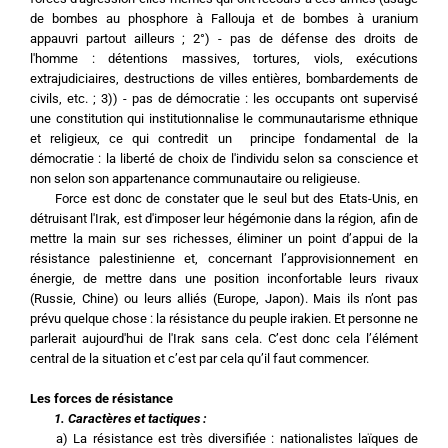
de bombes au phosphore à Fallouja et de bombes à uranium 
appauvri partout ailleurs ; 2°) - pas de défense des droits de 
l'homme : détentions massives, tortures, viols, exécutions 
extrajudiciaires, destructions de villes entières, bombardements de 
civils, etc. ; 3)) - pas de démocratie : les occupants ont supervisé 
une constitution qui institutionnalise le communautarisme ethnique 
et religieux, ce qui contredit un  principe fondamental de la 
démocratie : la liberté de choix de l'individu selon sa conscience et 
non selon son appartenance communautaire ou religieuse.
	Force est donc de constater que le seul but des Etats-Unis, en 
détruisant l'Irak, est d'imposer leur hégémonie dans la région, afin de 
mettre la main sur ses richesses, éliminer un point d’appui de la 
résistance palestinienne et, concernant l’approvisionnement en 
énergie, de mettre dans une position inconfortable leurs rivaux 
(Russie, Chine) ou leurs alliés (Europe, Japon). Mais ils n’ont pas 
prévu quelque chose : la résistance du peuple irakien. Et personne ne 
parlerait aujourd'hui de l'Irak sans cela. C’est donc cela l’élément 
central de la situation et c’est par cela qu’il faut commencer.
Les forces de résistance
1. Caractères et tactiques :
	a) La résistance est très diversifiée : nationalistes laïques de 