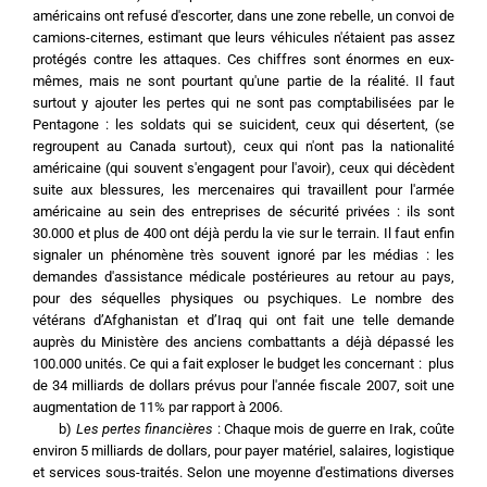
américains ont refusé d'escorter, dans une zone rebelle, un convoi de 
camions-citernes, estimant que leurs véhicules n'étaient pas assez 
protégés contre les attaques. Ces chiffres sont énormes en eux-
mêmes, mais ne sont pourtant qu'une partie de la réalité. Il faut 
surtout y ajouter les pertes qui ne sont pas comptabilisées par le 
Pentagone : les soldats qui se suicident, ceux qui désertent, (se 
regroupent au Canada surtout), ceux qui n'ont pas la nationalité 
américaine (qui souvent s'engagent pour l'avoir), ceux qui décèdent 
suite aux blessures, les mercenaires qui travaillent pour l'armée 
américaine au sein des entreprises de sécurité privées : ils sont 
30.000 et plus de 400 ont déjà perdu la vie sur le terrain. Il faut enfin 
signaler un phénomène très souvent ignoré par les médias : les 
demandes d'assistance médicale postérieures au retour au pays, 
pour des séquelles physiques ou psychiques. Le nombre des 
vétérans d’Afghanistan et d’Iraq qui ont fait une telle demande 
auprès du Ministère des anciens combattants a déjà dépassé les 
100.000 unités. Ce qui a fait exploser le budget les concernant :  plus 
de 34 milliards de dollars prévus pour l'année fiscale 2007, soit une 
augmentation de 11% par rapport à 2006.
	b) 
Les pertes financières
 : Chaque mois de guerre en Irak, coûte 
environ 5 milliards de dollars, pour payer matériel, salaires, logistique 
et services sous-traités. Selon une moyenne d'estimations diverses 