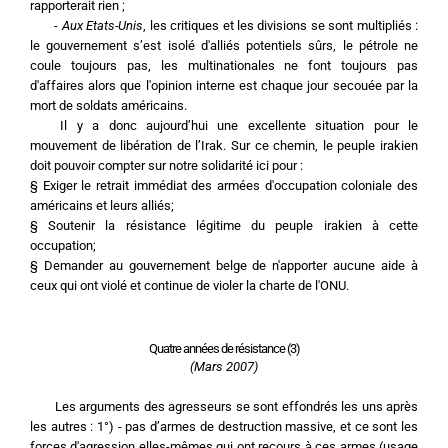
rapporterait rien ;
	- 
Aux Etats-Unis
, les critiques et les divisions se sont multipliés : 
le gouvernement s’est isolé d'alliés potentiels sûrs, le pétrole ne 
coule toujours pas, les multinationales ne font toujours pas 
d'affaires alors que l'opinion interne est chaque jour secouée par la 
mort de soldats américains.
	Il y a donc aujourd’hui une excellente situation pour le 
mouvement de libération de l’Irak. Sur ce chemin, le peuple irakien 
doit pouvoir compter sur notre solidarité ici pour :
§ Exiger le retrait immédiat des armées d'occupation coloniale des 
américains et leurs alliés;
§ Soutenir la résistance légitime du peuple irakien à cette 
occupation;
§ Demander au gouvernement belge de n'apporter aucune aide à 
ceux qui ont violé et continue de violer la charte de l'ONU.
Quatre années de résistance (3)
(Mars 2007)
	Les arguments des agresseurs se sont effondrés les uns après 
les autres : 1°) - pas d’armes de destruction massive, et ce sont les 
forces d'agression elles-mêmes qui ont recours à ces armes (usage 