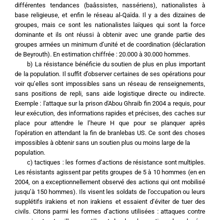
différentes tendances (baâssistes, nassériens), nationalistes à 
base religieuse, et enfin le réseau al-Qaïda. Il y a des dizaines de 
groupes, mais ce sont les nationalistes laïques qui sont la force 
dominante et ils ont réussi à obtenir avec une grande partie des 
groupes armées un minimum d’unité et de coordination (déclaration 
de Beyrouth). En estimation chiffrée : 20.000 à 30.000 hommes.
	b) La résistance bénéficie du soutien de plus en plus important 
de la population. Il suffit d’observer certaines de ses opérations pour 
voir qu’elles sont impossibles sans un réseau de renseignements, 
sans positions de repli, sans aide logistique directe ou indirecte. 
Exemple : l'attaque sur la prison d'Abou Ghraib fin 2004 a requis, pour 
leur exécution, des informations rapides et précises, des caches sur 
place pour attendre le l’heure H que pour se planquer après 
l’opération en attendant la fin de branlebas US. Ce sont des choses 
impossibles à obtenir sans un soutien plus ou moins large de la
population.
	c) tactiques : les formes d’actions de résistance sont multiples. 
Les résistants agissent par petits groupes de 5 à 10 hommes (en en 
2004, on a exceptionnellement observé des actions qui ont mobilisé 
jusqu’à 150 hommes). Ils visent les soldats de l’occupation ou leurs 
supplétifs irakiens et non irakiens et essaient d’éviter de tuer des 
civils. Citons parmi les formes d’actions utilisées : attaques contre 