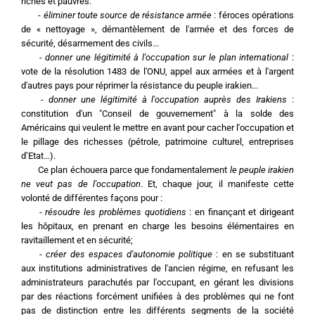
riches et pauvres.
	- 
éliminer toute source de résistance armée 
: féroces opérations 
de « nettoyage », démantèlement de l'armée et des forces de 
sécurité, désarmement des civils...
	- 
donner une légitimité à l'occupation sur le plan international 
: 
vote de la résolution 1483 de l'ONU, appel aux armées et à l'argent 
d'autres pays pour réprimer la résistance du peuple irakien...
	- 
donner une légitimité à l'occupation auprès des Irakiens 
: 
constitution d'un "Conseil de gouvernement" à la solde des 
Américains qui veulent le mettre en avant pour cacher l'occupation et 
le pillage des richesses (pétrole, patrimoine culturel, entreprises 
d’Etat…).
	Ce plan échouera parce que fondamentalement 
le peuple irakien 
ne veut pas de l'occupation
. Et, chaque jour, il manifeste cette 
volonté de différentes façons pour :
	- 
résoudre les problèmes quotidiens 
: en finançant et dirigeant 
les hôpitaux, en prenant en charge les besoins élémentaires en 
ravitaillement et en sécurité;
	- 
créer des espaces d'autonomie politique 
: en se substituant 
aux institutions administratives de l'ancien régime, en refusant les 
administrateurs parachutés par l'occupant, en gérant les divisions 
par des réactions forcément unifiées à des problèmes qui ne font 
pas de distinction entre les différents segments de la société 