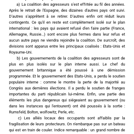
	a) La coalition des agresseurs s'est effritée au fil des années. 
Après le retrait de l'Espagne, des dizaines d'autres pays ont suivi. 
D'autres s'apprêtent à se retirer. D'autres enfin ont réduit leurs 
contingents. Ce qu'il en reste est complètement isolé sur le plan 
international : les pays qui avaient refusé d'en faire partie (France, 
Allemagne, Russie...) sont encore plus fermes dans leur refus et 
aucun autre pays ne viendra rejoindre la coalition. De surcroît, des 
divisions sont apparus entre les principaux coalisés : Etats-Unis et 
Royaume-Uni.
	b) Les gouvernements de la coalition des agresseurs sont de 
plus en plus isolés sur le plan interne aussi. Le chef du 
gouvernement britannique a été poussé à une démission 
programmée. Et le gouvernement des Etats-Unis, a perdu le soutien 
populaire interne : comme le montre la perte de la majorité au 
Congrès aux dernières élections. Il a perdu le soutien de franges 
importantes du parti républicain lui-même. Enfin, une partie des 
éléments les plus dangereux qui siégeaient au gouvernement (ou 
dans les instances qui l'entourent) ont été poussés à la sortie : 
Rumsfeld, Bolton, wolfowitz, Perle, etc.
	c) Les alliés locaux des occupants sont affaiblis par la 
fragilisation de leurs protecteurs. On n'embarque pas sur un bateau 
qui est en train de couler. Indice remarquable : un grand nombre de 