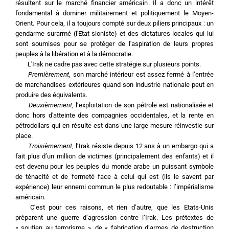
résultent sur le marché financier américain. Il a donc un intérêt 
fondamental à dominer militairement et politiquement le Moyen-
Orient. Pour cela, il a toujours compté sur deux piliers principaux : un 
gendarme surarmé (l'Etat sioniste) et des dictatures locales qui lui 
sont soumises pour se protéger de l'aspiration de leurs propres 
peuples à la libération et à la démocratie.
	L'Irak ne cadre pas avec cette stratégie sur plusieurs points.
Premièrement
, son marché intérieur est assez fermé à l’entrée 
de marchandises extérieures quand son industrie nationale peut en 
produire des équivalents.
Deuxièmement
, l’exploitation de son pétrole est nationalisée et 
donc hors d'atteinte des compagnies occidentales, et la rente en 
pétrodollars qui en résulte est dans une large mesure réinvestie sur 
place.
Troisièmement
, l’Irak résiste depuis 12 ans à un embargo qui a 
fait plus d’un million de victimes (principalement des enfants) et il 
est devenu pour les peuples du monde arabe un puissant symbole 
de ténacité et de fermeté face à celui qui est (ils le savent par 
expérience) leur ennemi commun le plus redoutable : l’impérialisme 
américain.
	C’est pour ces raisons, et rien d’autre, que les Etats-Unis 
préparent une guerre d’agression contre l’Irak. Les prétextes de 
« soutien au terrorisme », de « fabrication d’armes de destruction 