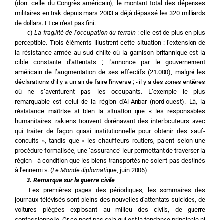
(dont celle du Congrès américain), le montant total des dépenses 
militaires en Irak depuis mars 2003 a déjà dépassé les 320 milliards 
de dollars. Et ce n'est pas fini.
	c) 
La fragilité de l’occupation du terrain
 : elle est de plus en plus 
perceptible. Trois éléments illustrent cette situation : l'extension de 
la résistance armée au sud chiite où la garnison britannique est la 
cible constante d'attentats ; l'annonce par le gouvernement 
américain de l’augmentation de ses effectifs (21.000), malgré les 
déclarations d’il y a un an de faire l'inverse ; - il y a des zones entières 
où ne s’aventurent pas les occupants. L’exemple le plus 
remarquable est celui de la région d'Al-Anbar (nord-ouest). Là, la 
résistance maîtrise si bien la situation que « les responsables 
humanitaires irakiens trouvent dorénavant des interlocuteurs avec 
qui traiter de façon quasi institutionnelle pour obtenir des sauf-
conduits », tandis que « les chauffeurs routiers, paient selon une 
procédure formalisée, une ‘assurance’ leur permettant de traverser la 
région - à condition que les biens transportés ne soient pas destinés 
à l'ennemi ». (
Le Monde diplomatique
, juin 2006)
3. Remarque sur la guerre civile
	Les premières pages des périodiques, les sommaires des 
journaux télévisés sont pleins des nouvelles d'attentats-suicides, de 
voitures piégées explosant au milieu des civils, de guerre 
confessionnelle. Or ce n'est pas cela qui est la tendance principale ni 